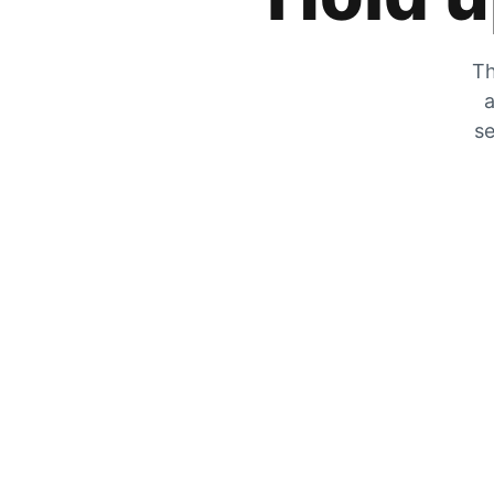
Th
a
se